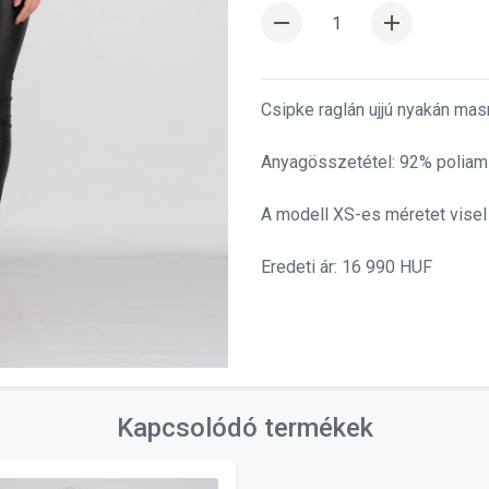
remove
add
Csipke raglán ujjú nyakán mas
Anyagösszetétel: 92% poliami
A modell XS-es méretet visel
Eredeti ár: 16 990 HUF
Kapcsolódó termékek