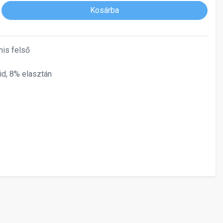
Kosárba
nis felső
d, 8% elasztán