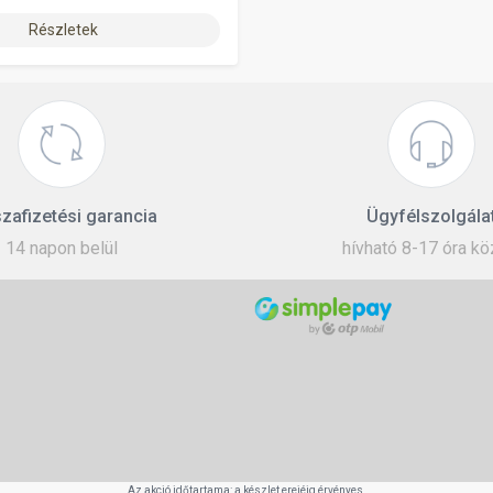
Részletek
zafizetési garancia
Ügyfélszolgála
14 napon belül
hívható 8-17 óra kö
Az akció időtartama: a készlet erejéig érvényes.