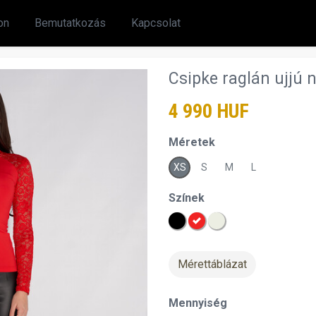
on
Bemutatkozás
Kapcsolat
Csipke raglán ujjú 
4 990 HUF
Méretek
XS
S
M
L
Színek
Mérettáblázat
Mennyiség
chevron_right