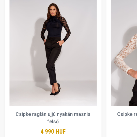
Csipke raglán ujjú nyakán masnis
Csipke r
felső
4 990 HUF