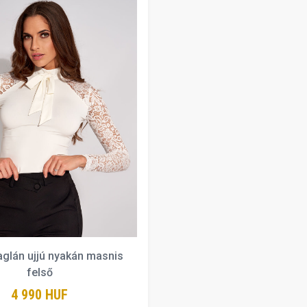
aglán ujjú nyakán masnis
felső
4 990 HUF