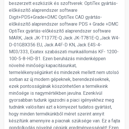
beszerzett eszközök és szoftverek: OptiTex gyártás-
előkészítő alaprendszer software
Digit+PDS+Grade+DMC OptiTex CAD gyártás-
előkészítő alaprendszer software PDS + Grade +DMC
OptiTex gyártás-előkészítő alaprendszer software
MARK, Jack JK-T1377E-Q Jack JK-T781E-Q ,Jack W4-
D-01GBX356 EU, Jack A4F-D KN, Jack E4S-4-
M03/333, Exatex szabászati munkaállomás KF- 1200-
100-5-8-HD-B1. Ezen beruházás mindenképpen
növelné minőségi kapacitásunkat,
termelékenységünket és mindezek mellett nem utolsó
sorban az új modern gépeknek, berendezéseknek,
ezek pontosságának köszönhetően a termékeink
minősége is nagymértékben javulna. Ezenkívül
gyorsabban tudunk igazodni a piaci igényekhez meg
tudnánk valósítani azt a környezet tudatos gyártást,
hogy minden termékünkből méret szerint annyit
készítünk amennyire a piacnak szüksége van. Ez a fajta
gondolkodás növelné cégünk eredményességét! Ezen