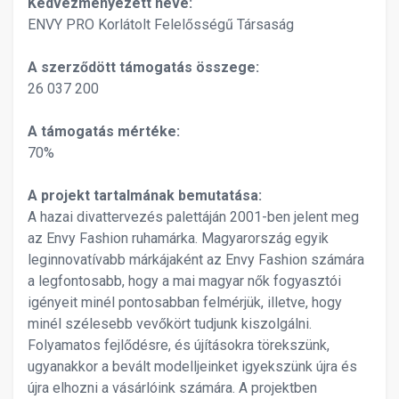
Kedvezményezett neve:
ENVY PRO Korlátolt Felelősségű Társaság
A szerződött támogatás összege:
26 037 200
A támogatás mértéke:
70%
A projekt tartalmának bemutatása:
A hazai divattervezés palettáján 2001-ben jelent meg
az Envy Fashion ruhamárka. Magyarország egyik
leginnovatívabb márkájaként az Envy Fashion számára
a legfontosabb, hogy a mai magyar nők fogyasztói
igényeit minél pontosabban felmérjük, illetve, hogy
minél szélesebb vevőkört tudjunk kiszolgálni.
Folyamatos fejlődésre, és újításokra törekszünk,
ugyanakkor a bevált modelljeinket igyekszünk újra és
újra elhozni a vásárlóink számára. A projektben